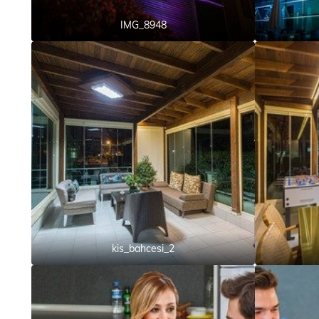
IMG_8948
kis_bahcesi_2