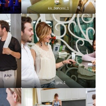
kis_bahcesi_1
m_giris_1