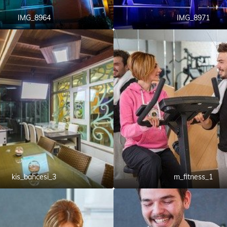
IMG_8964
IMG_8971
kis_bahcesi_3
m_fitness_1