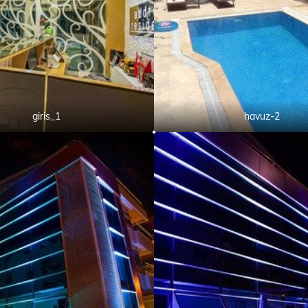
giris_1
havuz-2